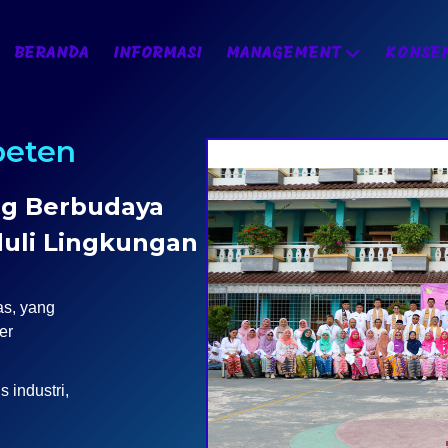
BERANDA
INFORMASI
MANAGEMENT
KONSEN
peten
ng Berbudaya
duli Lingkungan
as, yang
er
 industri,