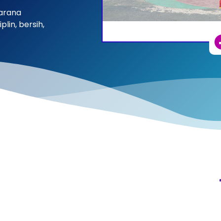
sarana
lin, bersih,
"S