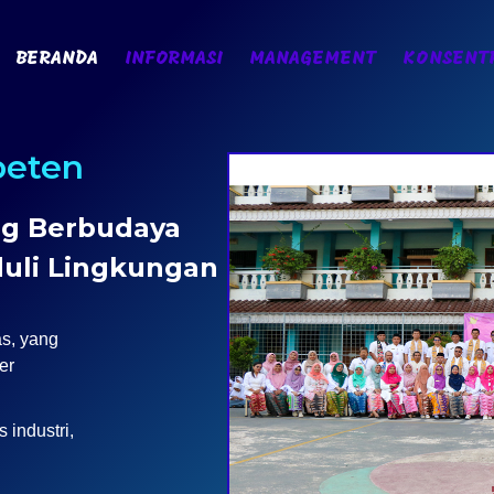
BERANDA
INFORMASI
MANAGEMENT
KONSENTR
peten
ng Berbudaya
duli Lingkungan
as, yang
er
industri,