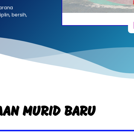
sarana
lin, bersih,
AAN MURID BARU