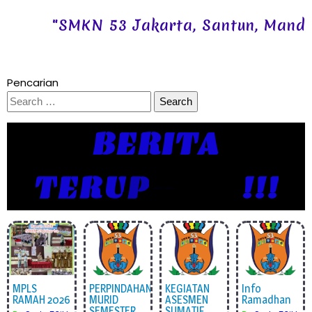
"SMKN 53 Jakarta, Santun, Mandiri, 
Pencarian
Search
for:
BERITA
T
E
R
U
P
D
A
T
E
!!!
MPLS
PERPINDAHAN
KEGIATAN
Info
RAMAH 2026
MURID
ASESMEN
Ramadhan
SEMESTER
SUMATIF