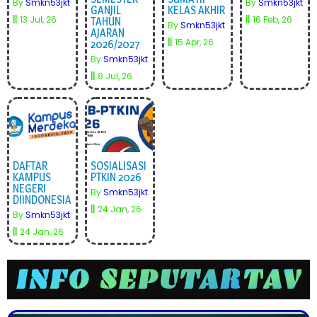
By
Smkn53jkt
By
Smkn53jkt
GANJIL
KELAS AKHIR
||
13
Jul, 26
||
16
Feb, 26
TAHUN
By
Smkn53jkt
AJARAN
||
15
Apr, 26
2026/2027
By
Smkn53jkt
||
8
Jul, 26
DAFTAR
SOSIALISASI
KAMPUS
PTKIN 2026
NEGERI
By
Smkn53jkt
DIINDONESIA
||
24
Jan, 26
By
Smkn53jkt
||
24
Jan, 26
INFO SEPUTAR
T
A
V