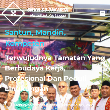
SMKN 53 JAKARTA
Menjadi Sekolah Unggul
Santun, Mandiri,
Kompeten
Terwujudnya Tamatan Yang
Berbudaya Kerja,
Profesional Dan Peduli
Lingkungan
1.
Meningkatkan prinsip-prinsip profesionalitas, yang