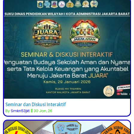
Seminar dan Diskusi Interaktif
By
Smkn53jkt
||
30
Jan, 26