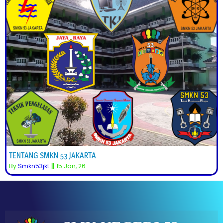
TENTANG SMKN 53 JAKARTA
By
Smkn53jkt
||
15
Jan, 26