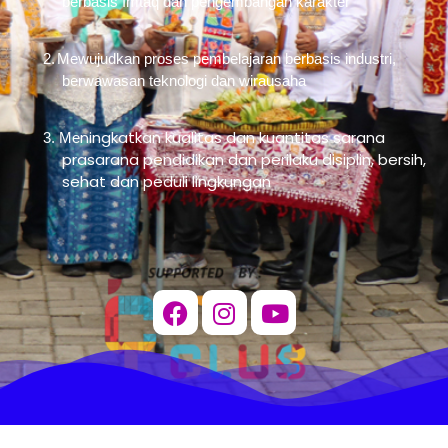
berbasis Imtaq dan pengembangan karakter
2.
Mewujudkan proses pembelajaran berbasis industri,
berwawasan teknologi dan wirausaha
ningkatkan kualitas dan kuantitas sarana
3. Me
prasarana pendidikan dan perilaku disiplin, bersih,
sehat dan peduli lingkungan