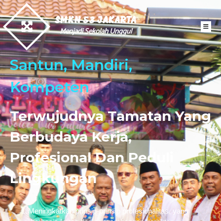
SMKN 53 JAKARTA
Menjadi Sekolah Unggul
Santun, Mandiri,
Kompeten
Terwujudnya Tamatan Yang
Berbudaya Kerja,
Profesional Dan Peduli
Lingkungan
1.
Meningkatkan prinsip-prinsip profesionalitas, yang