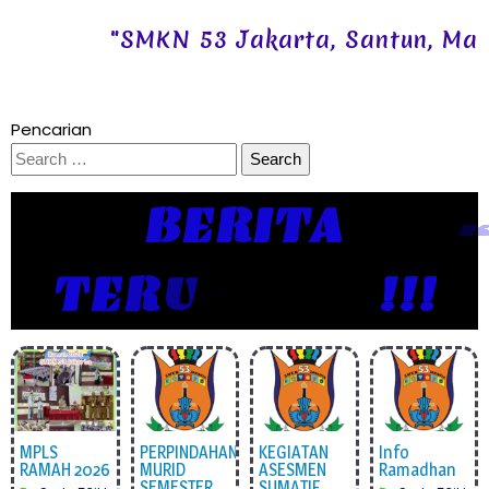
"SMKN 53 Jakarta, Santun, Mandiri
Pencarian
Search
for:
BERITA
T
E
R
U
P
D
A
T
E
!!!
MPLS
PERPINDAHAN
KEGIATAN
Info
RAMAH 2026
MURID
ASESMEN
Ramadhan
SEMESTER
SUMATIF