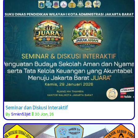
Seminar dan Diskusi Interaktif
By
Smkn53jkt
||
30
Jan, 26