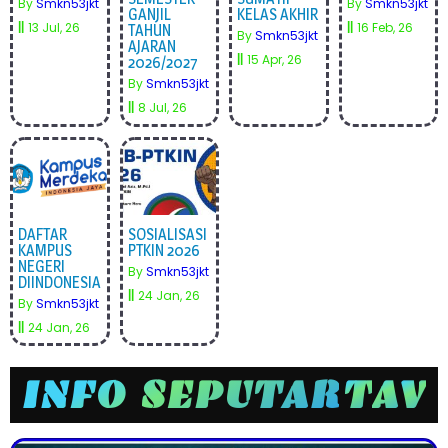
By
Smkn53jkt
By
Smkn53jkt
GANJIL
KELAS AKHIR
||
13
Jul, 26
||
16
Feb, 26
TAHUN
By
Smkn53jkt
AJARAN
||
15
Apr, 26
2026/2027
By
Smkn53jkt
||
8
Jul, 26
DAFTAR
SOSIALISASI
KAMPUS
PTKIN 2026
NEGERI
By
Smkn53jkt
DIINDONESIA
||
24
Jan, 26
By
Smkn53jkt
||
24
Jan, 26
INFO SEPUTAR
T
A
V