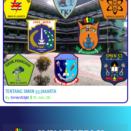
TENTANG SMKN 53 JAKARTA
By
Smkn53jkt
||
15
Jan, 26