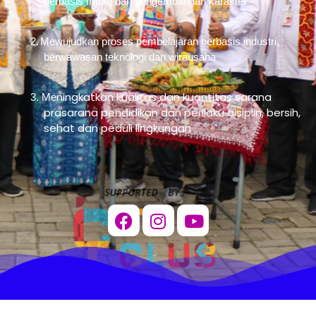
berbasis Imtaq dan pengembangan karakter
2.
Mewujudkan proses pembelajaran berbasis industri,
berwawasan teknologi dan wirausaha
ningkatkan kualitas dan kuantitas sarana
3. Me
prasarana pendidikan dan perilaku disiplin, bersih,
sehat dan peduli lingkungan