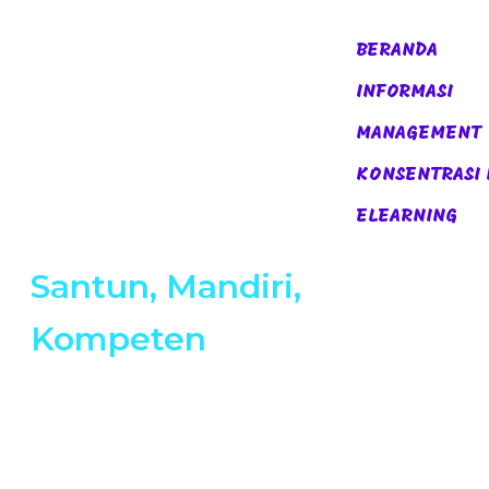
BERANDA
INFORMASI
SMKN 53 JAKARTA
MANAGEMENT
Menjadi Sekolah Unggul
KONSENTRASI 
ELEARNING
Santun, Mandiri,
Kompeten
Terwujudnya Tamatan
Yang Berbudaya Kerja,