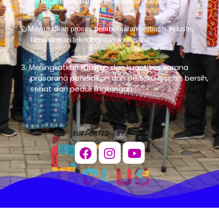
berbasis Imtaq dan pengembangan karakter
2.
Mewujudkan proses pembelajaran berbasis industri,
berwawasan teknologi dan wirausaha
ningkatkan kualitas dan kuantitas sarana
3. Me
prasarana pendidikan dan perilaku disiplin, bersih,
sehat dan peduli lingkungan