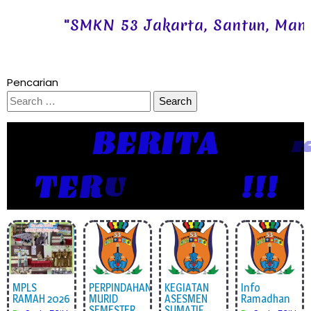
"SMKN 53 Jakarta, Santun, Mandiri,
Pencarian
Search
for:
BERITA
T
E
R
U
P
D
A
T
E
!!!
MPLS
PERPINDAHAN
KEGIATAN
Info
RAMAH 2026
MURID
ASESMEN
Ramadhan
SEMESTER
SUMATIF