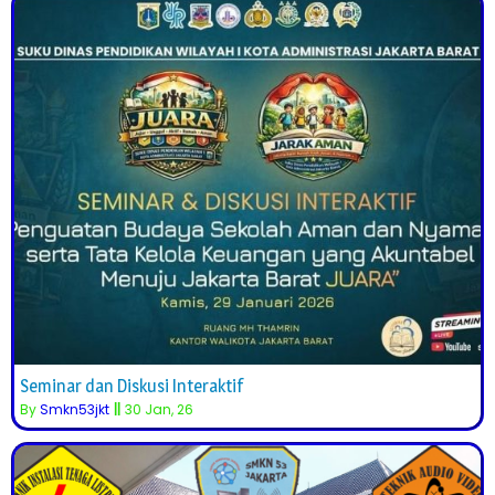
Seminar dan Diskusi Interaktif
By
Smkn53jkt
||
30
Jan, 26