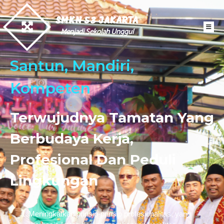
SMKN 53 JAKARTA
Menjadi Sekolah Unggul
Santun, Mandiri,
Kompeten
Terwujudnya Tamatan Yang
Berbudaya Kerja,
Profesional Dan Peduli
Lingkungan
1.
Meningkatkan prinsip-prinsip profesionalitas, yang