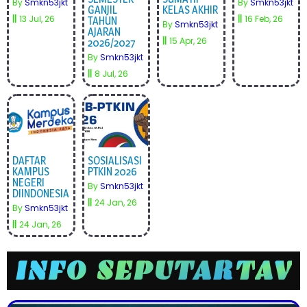
By
Smkn53jkt
By
Smkn53jkt
GANJIL
KELAS AKHIR
||
13
Jul, 26
||
16
Feb, 26
TAHUN
By
Smkn53jkt
AJARAN
||
15
Apr, 26
2026/2027
By
Smkn53jkt
||
8
Jul, 26
DAFTAR
SOSIALISASI
KAMPUS
PTKIN 2026
NEGERI
By
Smkn53jkt
DIINDONESIA
||
24
Jan, 26
By
Smkn53jkt
||
24
Jan, 26
INFO SEPUTAR
T
A
V