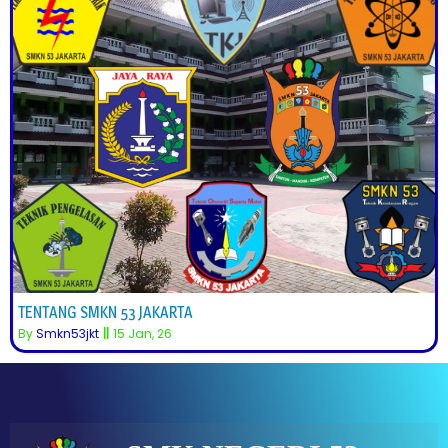
TENTANG SMKN 53 JAKARTA
By
Smkn53jkt
||
15
Jan, 26