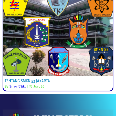
TENTANG SMKN 53 JAKARTA
By
Smkn53jkt
||
15
Jan, 26