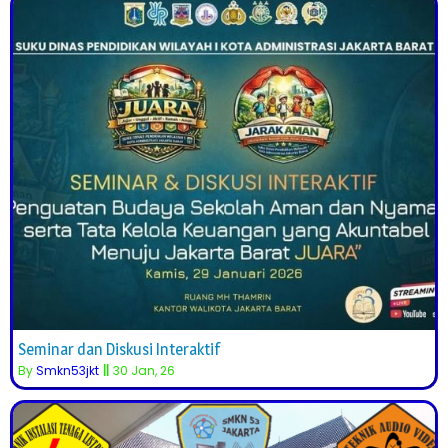
Seminar dan Diskusi Interaktif
By
Smkn53jkt
||
30
Jan, 26