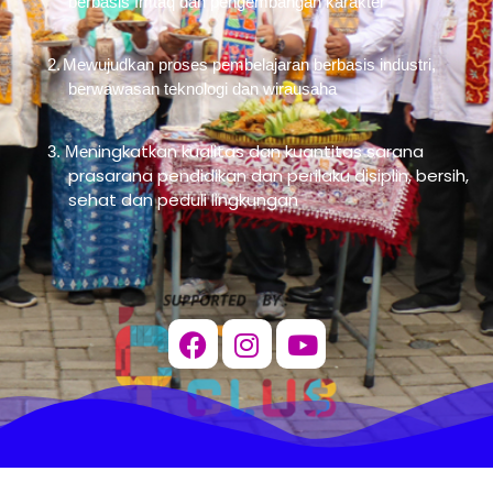
berbasis Imtaq dan pengembangan karakter
2.
Mewujudkan proses pembelajaran berbasis industri,
berwawasan teknologi dan wirausaha
ningkatkan kualitas dan kuantitas sarana
3. Me
prasarana pendidikan dan perilaku disiplin, bersih,
sehat dan peduli lingkungan