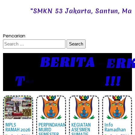
"SMKN 53 Jakarta, Santun, Mandiri
Pencarian
Search
for:
BERITA
T
E
R
U
P
D
A
T
E
!!!
MPLS
PERPINDAHAN
KEGIATAN
Info
RAMAH 2026
MURID
ASESMEN
Ramadhan
SEMESTER
SUMATIF