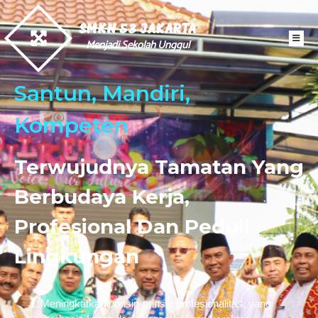
SMKN 53 JAKARTA
Menjadi Sekolah Unggul
Santun, Mandiri,
Kompeten
Terwujudnya Tamatan Yang
Berbudaya Kerja,
Profesional Dan Peduli
Lingkungan
1.
Meningkatkan prinsip-prinsip profesionalitas, yang