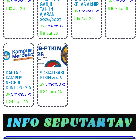
By
Smkn53jkt
By
Smkn53jkt
GANJIL
KELAS AKHIR
||
13
Jul, 26
||
16
Feb, 26
TAHUN
By
Smkn53jkt
AJARAN
||
15
Apr, 26
2026/2027
By
Smkn53jkt
||
8
Jul, 26
DAFTAR
SOSIALISASI
KAMPUS
PTKIN 2026
NEGERI
By
Smkn53jkt
DIINDONESIA
||
24
Jan, 26
By
Smkn53jkt
||
24
Jan, 26
INFO SEPUTAR
T
A
V