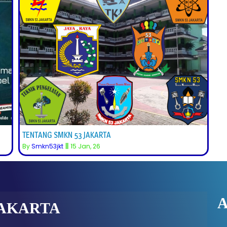
TENTANG SMKN 53 JAKARTA
By
Smkn53jkt
||
15
Jan, 26
JAKARTA