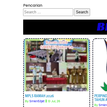
Pencarian
Search
for:
B
MPLS RAMAH 2026
PERPIN
TAHUN 
By
Smkn53jkt
||
13
Jul, 26
By
Smkn5