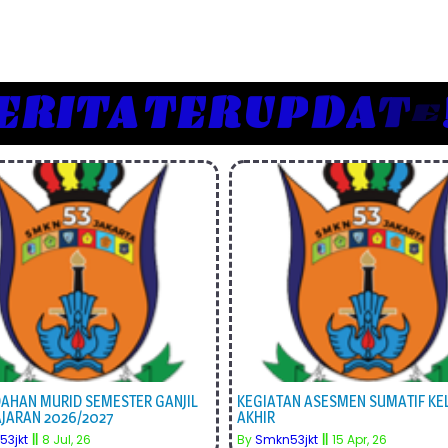
ERITA
T
E
R
U
P
D
A
T
E
DAHAN MURID SEMESTER GANJIL
KEGIATAN ASESMEN SUMATIF KE
AJARAN 2026/2027
AKHIR
3jkt
||
8
Jul, 26
By
Smkn53jkt
||
15
Apr, 26