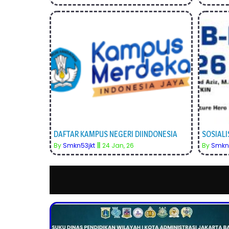
DAFTAR KAMPUS NEGERI DIINDONESIA
SOSIALI
By
Smkn53jkt
||
24
Jan, 26
By
Smkn5