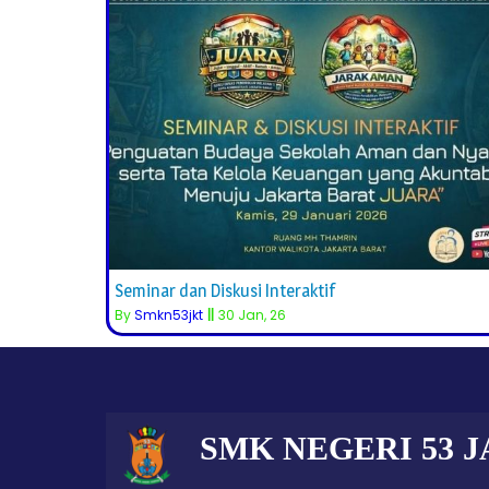
Seminar dan Diskusi Interaktif
By
Smkn53jkt
||
30
Jan, 26
SMK NEGERI 53 