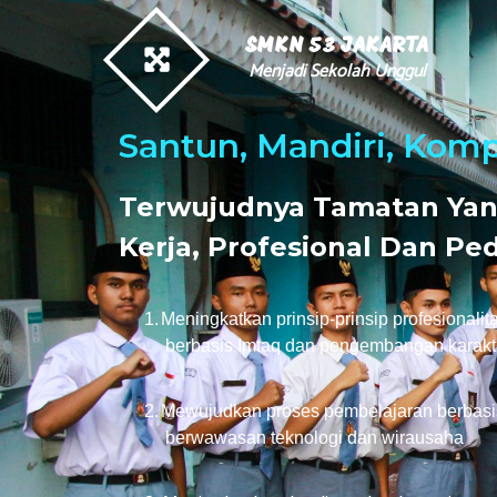
SMKN 53 JAKARTA
Menjadi Sekolah Unggul
Santun, Mandiri, Kom
Terwujudnya Tamatan Ya
Kerja, Profesional Dan Pe
1.
Meningkatkan prinsip-prinsip profesionalit
berbasis Imtaq dan pengembangan karakt
2.
Mewujudkan proses pembelajaran berbasis 
berwawasan teknologi dan wirausaha