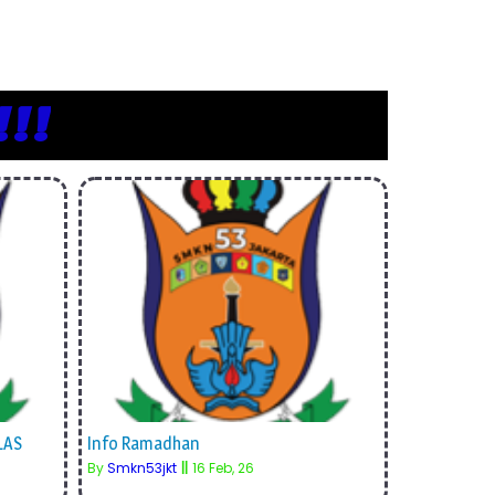
!!!
LAS
Info Ramadhan
By
Smkn53jkt
||
16
Feb, 26