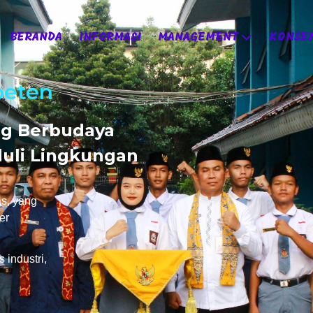
BERANDA
INFORMASI
MANAGEMENT
KONSEN
peten
ng Berbudaya
duli Lingkungan
as, yang
er
industri,