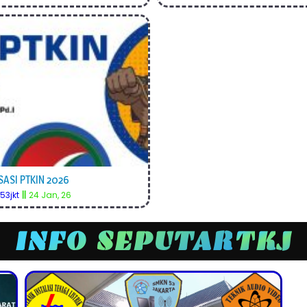
SASI PTKIN 2026
3jkt
||
24
Jan, 26
INFO SEPUTAR
T
K
R